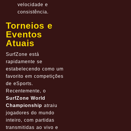
velocidade e
consistência.
Torneios e
Eventos
Atuais
SurfZone está
rapidamente se
estabelecendo como um
favorito em competições
de eSports.
Recentemente, o
SurfZone World
Championship
atraiu
jogadores do mundo
inteiro, com partidas
transmitidas ao vivo e