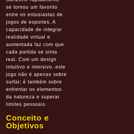
se tornou um favorito
entre os entusiastas de
jogos de esportes. A
capacidade de integrar
realidade virtual e
aumentada faz com que
cada partida se sinta
real. Com um design
intuitivo e imersivo, este
jogo não é apenas sobre
surfar; é também sobre
enfrentar os elementos
da natureza e superar
limites pessoais.
Conceito e
Objetivos