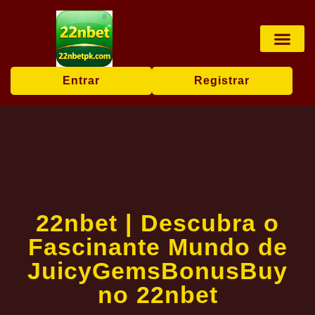
Jogos de cartas
Notícias da Marca
Entrar
Registrar
22nbet | Descubra o
Fascinante Mundo de
JuicyGemsBonusBuy
no 22nbet