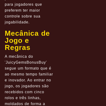
para jogadores que
preferem ter maior
controle sobre sua
jogabilidade.
Mecânica de
Jogo e
Regras
A mecânica do
'JuicyGemsBonusBuy'
segue um formato que é
ao mesmo tempo familiar
e inovador. Ao entrar no
jogo, os jogadores são
recebidos com cinco
rolos e três linhas,
moldados de forma a