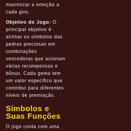
maximizar a emoção a
cada giro.
Objetivo do Jogo:
O
principal objetivo é
alinhar os símbolos das
pedras preciosas em
combinações
vencedoras que acionam
várias recompensas e
bônus. Cada gema tem
um valor específico que
contribui para diferentes
níveis de premiação.
Símbolos e
Suas Funções
O jogo conta com uma