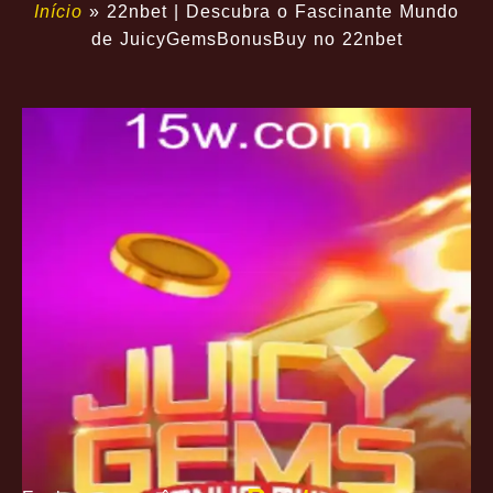
Início
»
22nbet | Descubra o Fascinante Mundo
de JuicyGemsBonusBuy no 22nbet