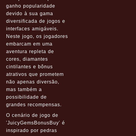
ganho popularidade
devido à sua gama
diversificada de jogos e
interfaces amigáveis.
Neste jogo, os jogadores
embarcam em uma
aventura repleta de
cores, diamantes
cintilantes e bônus
atrativos que prometem
não apenas diversão,
mas também a
possibilidade de
grandes recompensas.
O cenário de jogo de
'JuicyGemsBonusBuy' é
inspirado por pedras