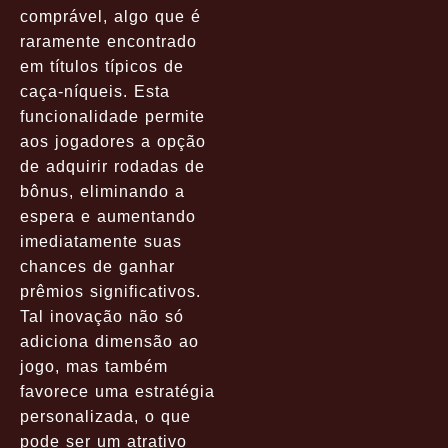
comprável, algo que é
raramente encontrado
em títulos típicos de
caça-níqueis. Esta
funcionalidade permite
aos jogadores a opção
de adquirir rodadas de
bônus, eliminando a
espera e aumentando
imediatamente suas
chances de ganhar
prêmios significativos.
Tal inovação não só
adiciona dimensão ao
jogo, mas também
favorece uma estratégia
personalizada, o que
pode ser um atrativo