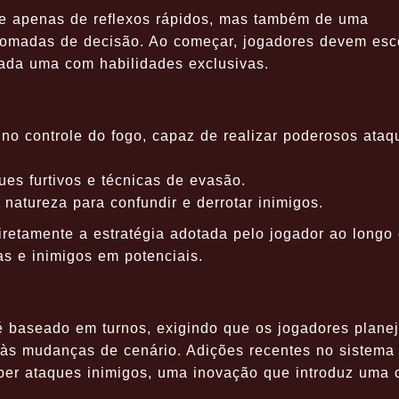
e apenas de reflexos rápidos, mas também de uma
 tomadas de decisão. Ao começar, jogadores devem esc
cada uma com habilidades exclusivas.
 no controle do fogo, capaz de realizar poderosos ataq
ues furtivos e técnicas de evasão.
 natureza para confundir e derrotar inimigos.
retamente a estratégia adotada pelo jogador ao longo
as e inimigos em potenciais.
é baseado em turnos, exigindo que os jogadores plane
às mudanças de cenário. Adições recentes no sistema
mper ataques inimigos, uma inovação que introduz uma