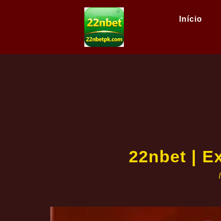
Início
22nbet | E