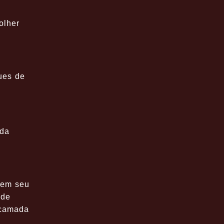
olher
ues de
 da
jem seu
 de
 camada