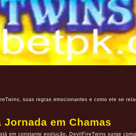
ireTwins, suas regras emocionantes e como ele se rela
ma Jornada em Chamas
stá em constante evolução, DevilFireTwins surge com